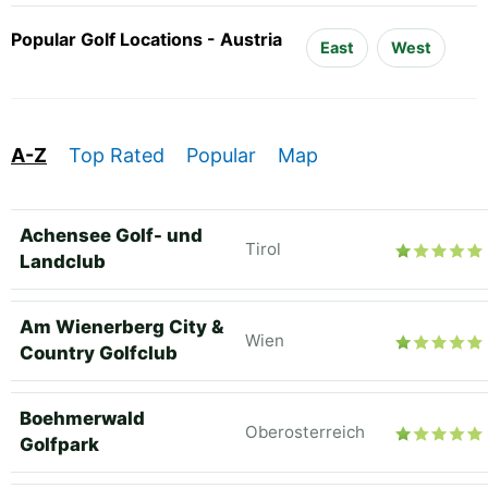
Popular Golf Locations - Austria
East
West
A-Z
Top Rated
Popular
Map
Achensee Golf- und
Tirol
Landclub
Am Wienerberg City &
Wien
Country Golfclub
Boehmerwald
Oberosterreich
Golfpark