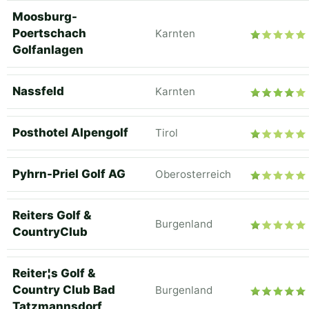
Moosburg-
Poertschach
Karnten
Golfanlagen
Nassfeld
Karnten
Posthotel Alpengolf
Tirol
Pyhrn-Priel Golf AG
Oberosterreich
Reiters Golf &
Burgenland
CountryClub
Reiter¦s Golf &
Country Club Bad
Burgenland
Tatzmannsdorf